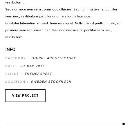
vestibulum .
Sed non arcu non sem commodo ultricies. Sed non nisi viverra, porttitor
sem nec, vestibulum justo tortor ornare turpis faucibus.
Curabitur bibendum mi sed rhoncus aliquet. Nulla blandit porttitor justo, at
posuere sem accumsan nec. Sed non nisi viverra, porttitor sem nec,
vestibulum .
INFO
CATEGORY :
HOUSE
ARCHITECTURE
DATE :
23 MAY 2016
CLIENT :
THEMEFOREST
LOCATION :
SWEDEN STOCKHOLM
VIEW PROJECT