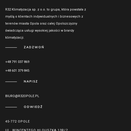
R32 Klimatyzacja sp. z o.o. to grupa, która powstała z
myślą o klientach indywidualnych i biznesowych z
terenów miasta Opola oraz całej Opolszczyzny
świadcząca usługi wysokiej jakości w branży
klimatyzacji.
ZADZWOŃ
+48 791 037 869
+48 601 379 845
NAPISZ
BIURO@R32OPOLE.PL
ODWIEDŹ
45-772 OPOLE
UL. WINCENTEGO HLOUSZKA 13R/2