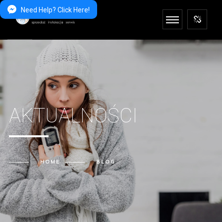
Need Help? Click Here!
AKTUALNOŚCI
HOME
BLOG