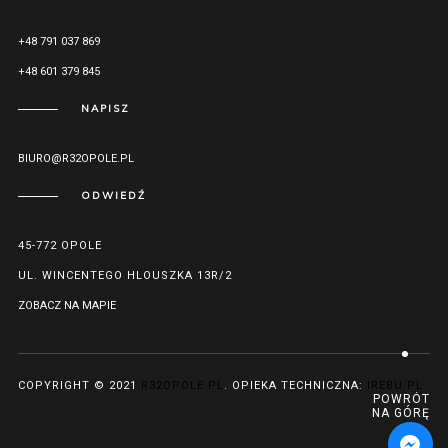
+48 791 037 869
+48 601 379 845
NAPISZ
BIURO@R32OPOLE.PL
ODWIEDŹ
45-772 OPOLE
UL. WINCENTEGO HLOUSZKA 13R/2
ZOBACZ NA MAPIE
COPYRIGHT © 2021
R32OPOLE.PL
. OPIEKA TECHNICZNA:
IREBU.PL
POWRÓT
NA GÓRĘ