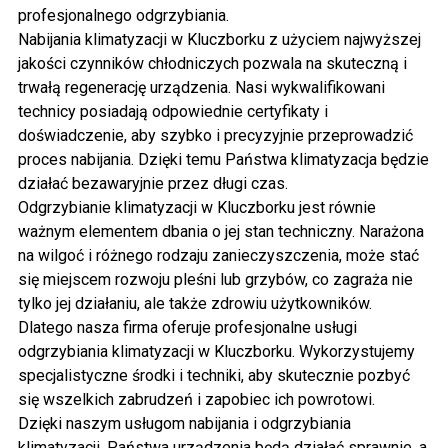
profesjonalnego odgrzybiania.
Nabijania klimatyzacji w Kluczborku
z użyciem najwyższej
jakości czynników chłodniczych pozwala na skuteczną i
trwałą regenerację urządzenia. Nasi wykwalifikowani
technicy posiadają odpowiednie certyfikaty i
doświadczenie, aby szybko i precyzyjnie przeprowadzić
proces nabijania. Dzięki temu Państwa klimatyzacja będzie
działać bezawaryjnie przez długi czas.
Odgrzybianie klimatyzacji w Kluczborku
jest równie
ważnym elementem dbania o jej stan techniczny. Narażona
na wilgoć i różnego rodzaju zanieczyszczenia, może stać
się miejscem rozwoju pleśni lub grzybów, co zagraża nie
tylko jej działaniu, ale także zdrowiu użytkowników.
Dlatego nasza firma oferuje profesjonalne usługi
odgrzybiania klimatyzacji w Kluczborku. Wykorzystujemy
specjalistyczne środki i techniki, aby skutecznie pozbyć
się wszelkich zabrudzeń i zapobiec ich powrotowi.
Dzięki naszym usługom nabijania i odgrzybiania
klimatyzacji, Państwa urządzenia będą działać sprawnie, a