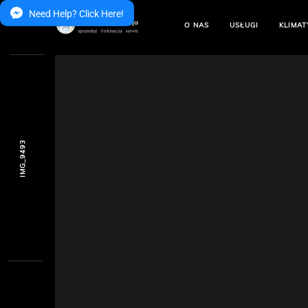
Need Help? Click Here!
O NAS
USŁUGI
KLIMAT
IMG_9493