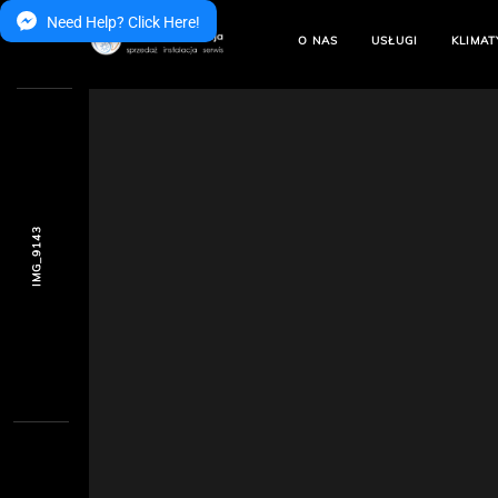
Need Help? Click Here!
O NAS
USŁUGI
KLIMAT
IMG_9143