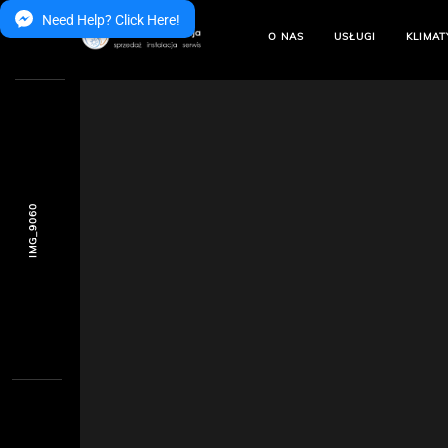
Need Help? Click Here!
O NAS
USŁUGI
KLIMAT
IMG_9060