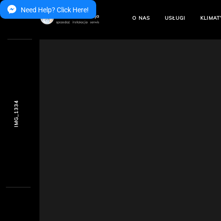
Need Help? Click Here!
O NAS
USŁUGI
KLIMAT
IMG_1334